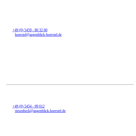
Filiale Hörstel
Bahnhofstraße 17
48477 Hörstel
Tel:
+49 (0) 5459 - 80 32 60
Mail:
hoerstel@augenblick-hoerstel.de
Öffnungszeiten
Montag
Vormittag geschlossen
14:30 - 18 Uhr
Dienstag - Freitag
09:00 Uhr - 12:30 Uhr
14:30 Uhr - 18:00 Uhr
Samstag
09:00 Uhr - 12:30 Uhr
Filiale Riesenbeck
Heinrich-Niemeyer-Straße 56
48477 Hörstel-Riesenbeck
Tel:
+49 (0) 5454 - 99 612
Mail:
riesenbeck@augenblick-hoerstel.de
Öffnungszeiten
Montag - Freitag
09:00 Uhr - 12:30 Uhr
14:30 Uhr - 18:00 Uhr