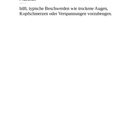
hilft, typische Beschwerden wie trockene Augen,
Kopfschmerzen oder Verspannungen vorzubeugen.
Wann kommen Bildschirmarbeitsplatzbrillen zum Einsatz?
Bildschirmarbeit:
Für Menschen, die täglich viele Stunden am Computer arbeiten, sind
Arbeitsplatzbrillen ideal. Sie bieten ein großes Sehfeld für Monitor,
Tastatur und Dokumente.
Nah- und Zwischenbereich: