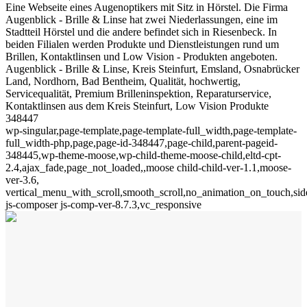
Eine Webseite eines Augenoptikers mit Sitz in Hörstel. Die Firma
Augenblick - Brille & Linse hat zwei Niederlassungen, eine im
Stadtteil Hörstel und die andere befindet sich in Riesenbeck. In
beiden Filialen werden Produkte und Dienstleistungen rund um
Brillen, Kontaktlinsen und Low Vision - Produkten angeboten.
Augenblick - Brille & Linse, Kreis Steinfurt, Emsland, Osnabrücker
Land, Nordhorn, Bad Bentheim, Qualität, hochwertig,
Servicequalität, Premium Brilleninspektion, Reparaturservice,
Kontaktlinsen aus dem Kreis Steinfurt, Low Vision Produkte
348447
wp-singular,page-template,page-template-full_width,page-template-
full_width-php,page,page-id-348447,page-child,parent-pageid-
348445,wp-theme-moose,wp-child-theme-moose-child,eltd-cpt-
2.4,ajax_fade,page_not_loaded,,moose child-child-ver-1.1,moose-
ver-3.6,
vertical_menu_with_scroll,smooth_scroll,no_animation_on_touch,si
js-composer js-comp-ver-8.7.3,vc_responsive