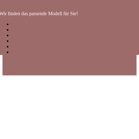
Wir finden das passende Modell für Sie!
Hinweise zu Sonnenbrillen
UV-Schutz – das A und O für gesunde Augen:
Wählen Sie stets Sonnenbrillen mit der Kennzeichnung
„100% UV-Schutz“
oder
„UV400“
.
Nur diese blockieren schädliche UVA- und UVB-Strahlen