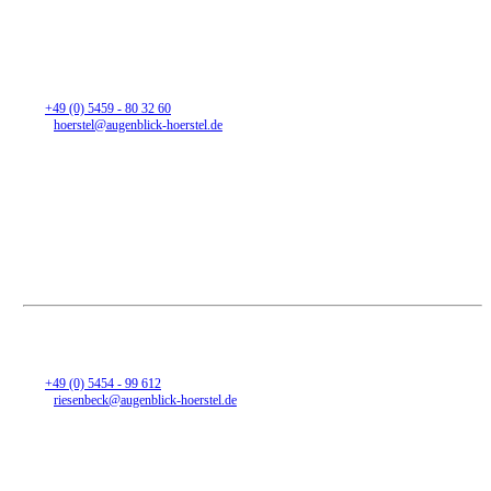
Filiale Hörstel
Bahnhofstraße 17
48477 Hörstel
Tel:
+49 (0) 5459 - 80 32 60
Mail:
hoerstel@augenblick-hoerstel.de
Öffnungszeiten
Montag
Vormittag geschlossen
14:30 - 18 Uhr
Dienstag - Freitag
09:00 Uhr - 12:30 Uhr
14:30 Uhr - 18:00 Uhr
Samstag
09:00 Uhr - 12:30 Uhr
Filiale Riesenbeck
Heinrich-Niemeyer-Straße 56
48477 Hörstel-Riesenbeck
Tel:
+49 (0) 5454 - 99 612
Mail:
riesenbeck@augenblick-hoerstel.de
Öffnungszeiten
Montag - Freitag
09:00 Uhr - 12:30 Uhr
14:30 Uhr - 18:00 Uhr