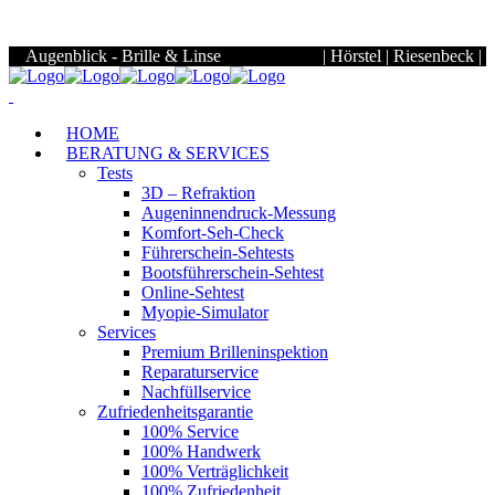
Samstag
09:00 Uhr - 12.30 Uhr
HOME
BERATUNG & SERVICES
Tests
3D – Refraktion
Augeninnendruck-Messung
Komfort-Seh-Check
Führerschein-Sehtests
Bootsführerschein-Sehtest
Online-Sehtest
Myopie-Simulator
Services
Premium Brilleninspektion
Reparaturservice
Nachfüllservice
Zufriedenheitsgarantie
100% Service
100% Handwerk
100% Verträglichkeit
100% Zufriedenheit