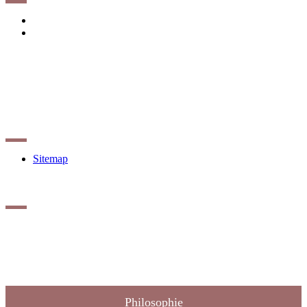
Impressum
Datenschutzerklärung
Sitemap
Sitemap
Unternehmen
Augenblick - Brille & Linse - kundennah - individuell -
handwerklich!
Philosophie