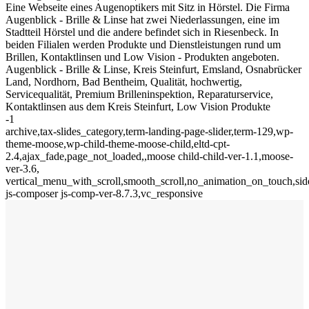
Eine Webseite eines Augenoptikers mit Sitz in Hörstel. Die Firma
Augenblick - Brille & Linse hat zwei Niederlassungen, eine im
Stadtteil Hörstel und die andere befindet sich in Riesenbeck. In
beiden Filialen werden Produkte und Dienstleistungen rund um
Brillen, Kontaktlinsen und Low Vision - Produkten angeboten.
Augenblick - Brille & Linse, Kreis Steinfurt, Emsland, Osnabrücker
Land, Nordhorn, Bad Bentheim, Qualität, hochwertig,
Servicequalität, Premium Brilleninspektion, Reparaturservice,
Kontaktlinsen aus dem Kreis Steinfurt, Low Vision Produkte
-1
archive,tax-slides_category,term-landing-page-slider,term-129,wp-
theme-moose,wp-child-theme-moose-child,eltd-cpt-
2.4,ajax_fade,page_not_loaded,,moose child-child-ver-1.1,moose-
ver-3.6,
vertical_menu_with_scroll,smooth_scroll,no_animation_on_touch,si
js-composer js-comp-ver-8.7.3,vc_responsive