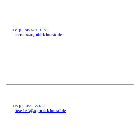
Filiale Hörstel
Bahnhofstraße 17
48477 Hörstel
Tel:
+49 (0) 5459 - 80 32 60
Mail:
hoerstel@augenblick-hoerstel.de
Öffnungszeiten
Montag
Vormittag geschlossen
14:30 - 18 Uhr
Dienstag - Freitag
09:00 Uhr - 12:30 Uhr
14:30 Uhr - 18:00 Uhr
Samstag
09:00 Uhr - 12:30 Uhr
Filiale Riesenbeck
Heinrich-Niemeyer-Straße 56
48477 Hörstel-Riesenbeck
Tel:
+49 (0) 5454 - 99 612
Mail:
riesenbeck@augenblick-hoerstel.de
Öffnungszeiten
Montag - Freitag
09:00 Uhr - 12:30 Uhr
14:30 Uhr - 18:00 Uhr